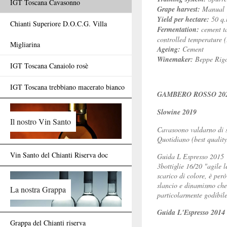
IGT Toscana Cavasonno
Grape harvest:
Manual
Yield per hectare:
50 q.
Chianti Superiore D.O.C.G. Villa
Fermentation:
cement ta
controlled temperature (
Migliarina
Ageing:
Cement
Winemaker:
Beppe Rigo
IGT Toscana Canaiolo rosè
IGT Toscana trebbiano macerato bianco
GAMBERO ROSSO 202
Slowine 2019
Il nostro Vin Santo
Cavasoono valdarno di 
Quotidiano (best quality
Vin Santo del Chianti Riserva doc
Guida L Espresso 2015
3bottiglie 16/20 "agile 
scarico di colore, è per
slancio e dinamismo che
La nostra Grappa
particolarmente godibil
Guida L'Espresso 2014
Grappa del Chianti riserva