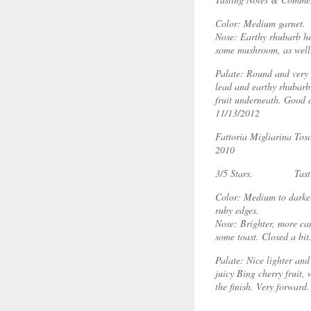
Color: Medium garnet.
Nose: Earthy rhubarb her
some mushroom, as well
Palate: Round and very 
lead and earthy rhubarb
fruit underneath. Good
11/13/2012
Fattoria Migliarina To
2010
3/5 Stars.
Tas
Color: Medium to darker 
ruby edges.
Nose: Brighter, more ca
some toast. Closed a bit
Palate: Nice lighter and
juicy Bing cherry fruit, 
the finish. Very forward