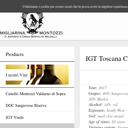
Utilizziamo i cookie per essere sicuri che tu possa avere la migliore esperienza 
Products
IGT Toscana C
I nostri Vini
Year:
2017
Grapes:
40% Sangiovese
Castello Montozzi Valdarno di Sopra
30% Merlot
Alcohol:
14% vol.
DOC Sangiovese Riserva
Exposure:
South-West - 
Soil:
marl clay mixed
IGT Vinile
Age of vines:
20 years
Training system:
Spurr